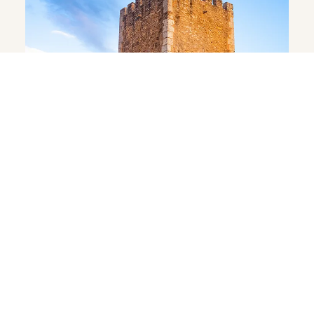
EXPÉRIENCES CULINAIRES
Voyages gastronomiques :
saveurs locales et découvertes
culinaires
‹
›
Sem nostra faucibus
nulla a dolor