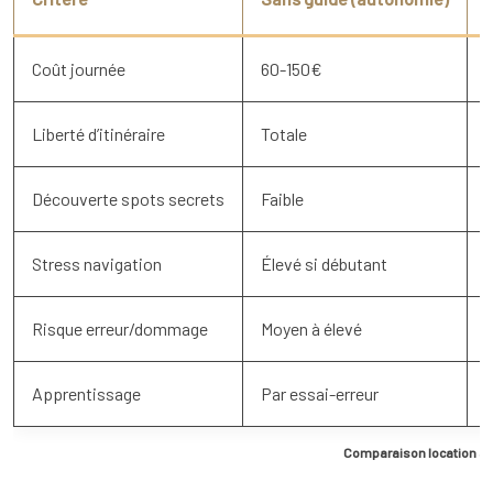
Coût journée
60-150€
Liberté d’itinéraire
Totale
Découverte spots secrets
Faible
E
Stress navigation
Élevé si débutant
Risque erreur/dommage
Moyen à élevé
Q
Apprentissage
Par essai-erreur
Comparaison location ave