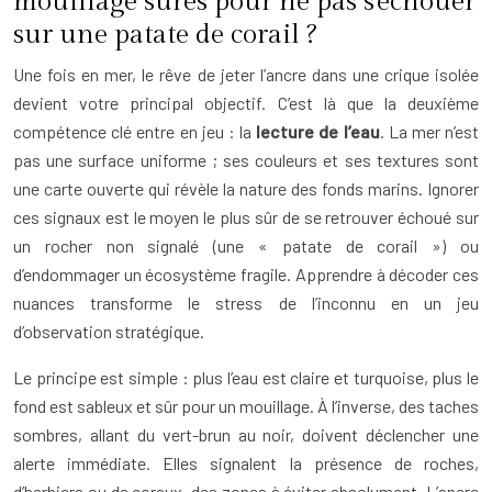
mouillage sûres pour ne pas s’échouer
sur une patate de corail ?
Une fois en mer, le rêve de jeter l’ancre dans une crique isolée
devient votre principal objectif. C’est là que la deuxième
compétence clé entre en jeu : la
lecture de l’eau
. La mer n’est
pas une surface uniforme ; ses couleurs et ses textures sont
une carte ouverte qui révèle la nature des fonds marins. Ignorer
ces signaux est le moyen le plus sûr de se retrouver échoué sur
un rocher non signalé (une « patate de corail ») ou
d’endommager un écosystème fragile. Apprendre à décoder ces
nuances transforme le stress de l’inconnu en un jeu
d’observation stratégique.
Le principe est simple : plus l’eau est claire et turquoise, plus le
fond est sableux et sûr pour un mouillage. À l’inverse, des taches
sombres, allant du vert-brun au noir, doivent déclencher une
alerte immédiate. Elles signalent la présence de roches,
d’herbiers ou de coraux, des zones à éviter absolument. L’ancre