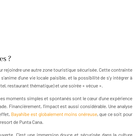
es ?
our rejoindre une autre zone touristique sécurisée. Cette contrainte
anime d’une vie locale paisible, et la possibilité de s’y intégrer à
ôtel, restaurant thématique) et une soirée « vécue ».
le… Ces moments simples et spontanés sont le cœur d’une expérience
balade. Financièrement, l’impact est aussi considérable. Une analyse
effet,
Bayahibe est globalement moins onéreuse
, que ce soit pour
 resort de Punta Cana.
uverte. C’est une immersion douce et sécurisée dans la culture