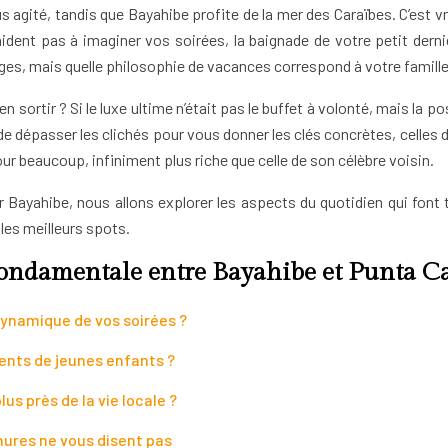
agité, tandis que Bayahibe profite de la mer des Caraïbes. C’est vra
dent pas à imaginer vos soirées, la baignade de votre petit derni
lages, mais quelle philosophie de vacances correspond à votre famille
é d’en sortir ? Si le luxe ultime n’était pas le buffet à volonté, mais l
se de dépasser les clichés pour vous donner les clés concrètes, cell
r beaucoup, infiniment plus riche que celle de son célèbre voisin.
 Bayahibe, nous allons explorer les aspects du quotidien qui font to
 les meilleurs spots.
fondamentale entre Bayahibe et Punta C
 dynamique de vos soirées ?
ents de jeunes enfants ?
lus près de la vie locale ?
hures ne vous disent pas