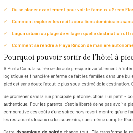
Où se placer exactement pour voir le fameux « Green Flas
Comment explorer les récifs coralliens dominicains sans 
Lagon urbain ou plage de village : quelle destination offre
Comment se rendre à Playa Rincon de manière autonom
Pourquoi pouvoir sortir de l’hôtel à pi
À Punta Cana, la soirée se déroule presque invariablement à l’intér
logistique et financière enferme de fait les familles dans une bull
pied est sans doute l’atout le plus sous-estimé de la destination. 
Se promener dans la rue principale piétonne, choisir un petit « c
authentique. Pour les parents, c’est la liberté de ne pas avoir à p
comparative des coûts d’une soirée hors resort montre qu’une fam
les restaurants locaux ou les souvenirs, sans même compter l’éco
Cette
dynamique de soirée
change tout. Elle transforme le r