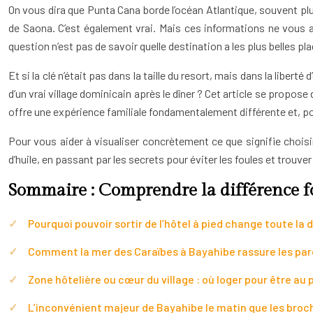
On vous dira que Punta Cana borde l’océan Atlantique, souvent plus 
de Saona. C’est également vrai. Mais ces informations ne vous ai
question n’est pas de savoir quelle destination a les plus belles p
Et si la clé n’était pas dans la taille du resort, mais dans la libert
d’un vrai village dominicain après le dîner ? Cet article se propo
offre une expérience familiale fondamentalement différente et, pou
Pour vous aider à visualiser concrètement ce que signifie choisir
d’huile, en passant par les secrets pour éviter les foules et trouver
Sommaire : Comprendre la différence 
Pourquoi pouvoir sortir de l’hôtel à pied change toute la
Comment la mer des Caraïbes à Bayahibe rassure les par
Zone hôtelière ou cœur du village : où loger pour être au p
L’inconvénient majeur de Bayahibe le matin que les broc