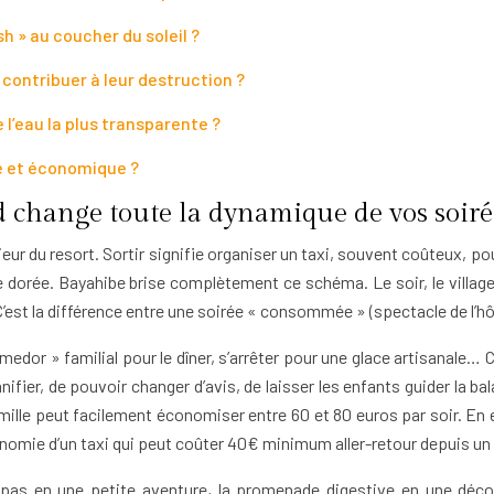
h » au coucher du soleil ?
contribuer à leur destruction ?
 l’eau la plus transparente ?
e et économique ?
ed change toute la dynamique de vos soiré
ieur du resort. Sortir signifie organiser un taxi, souvent coûteux, p
e dorée. Bayahibe brise complètement ce schéma. Le soir, le village s’
C’est la différence entre une soirée « consommée » (spectacle de l’h
omedor » familial pour le dîner, s’arrêter pour une glace artisana
lanifier, de pouvoir changer d’avis, de laisser les enfants guider la 
ille peut facilement économiser entre 60 et 80 euros par soir. En 
nomie d’un taxi qui peut coûter 40€ minimum aller-retour depuis un
epas en une petite aventure, la promenade digestive en une déco