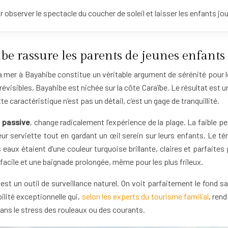
ur observer le spectacle du coucher de soleil et laisser les enfants jou
 rassure les parents de jeunes enfants 
la mer à Bayahibe constitue un véritable argument de sérénité pour l
visibles, Bayahibe est nichée sur la côte Caraïbe. Le résultat est 
 caractéristique n’est pas un détail, c’est un gage de tranquillité.
 passive
, change radicalement l’expérience de la plage. La faible 
ur serviette tout en gardant un œil serein sur leurs enfants. Le t
s eaux étaient d’une couleur turquoise brillante, claires et parfait
 facile et une baignade prolongée, même pour les plus frileux.
le est un outil de surveillance naturel. On voit parfaitement le fond 
ilité exceptionnelle qui,
selon les experts du tourisme familial
, ren
ans le stress des rouleaux ou des courants.