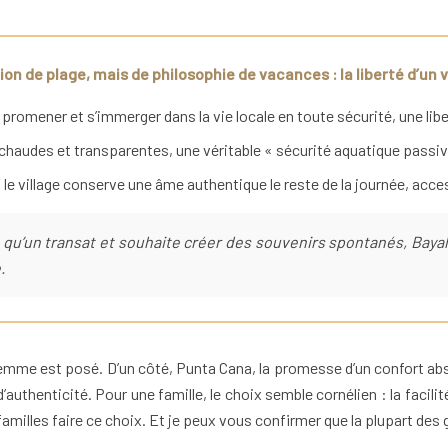
n de plage, mais de philosophie de vacances : la liberté d’un vi
 promener et s’immerger dans la vie locale en toute sécurité, une lib
 chaudes et transparentes, une véritable « sécurité aquatique passiv
 le village conserve une âme authentique le reste de la journée, acce
 qu’un transat et souhaite créer des souvenirs spontanés, Bay
.
ilemme est posé. D’un côté, Punta Cana, la promesse d’un confort ab
uthenticité. Pour une famille, le choix semble cornélien : la facilité
familles faire ce choix. Et je peux vous confirmer que la plupart des