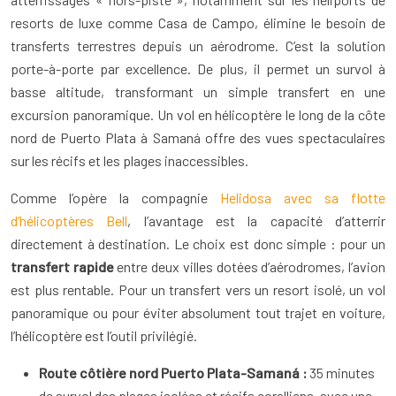
resorts de luxe comme Casa de Campo, élimine le besoin de
transferts terrestres depuis un aérodrome. C’est la solution
porte-à-porte par excellence. De plus, il permet un survol à
basse altitude, transformant un simple transfert en une
excursion panoramique. Un vol en hélicoptère le long de la côte
nord de Puerto Plata à Samaná offre des vues spectaculaires
sur les récifs et les plages inaccessibles.
Comme l’opère la compagnie
Helidosa avec sa flotte
d’hélicoptères Bell
, l’avantage est la capacité d’atterrir
directement à destination. Le choix est donc simple : pour un
transfert rapide
entre deux villes dotées d’aérodromes, l’avion
est plus rentable. Pour un transfert vers un resort isolé, un vol
panoramique ou pour éviter absolument tout trajet en voiture,
l’hélicoptère est l’outil privilégié.
Route côtière nord Puerto Plata-Samaná :
35 minutes
de survol des plages isolées et récifs coralliens, avec une