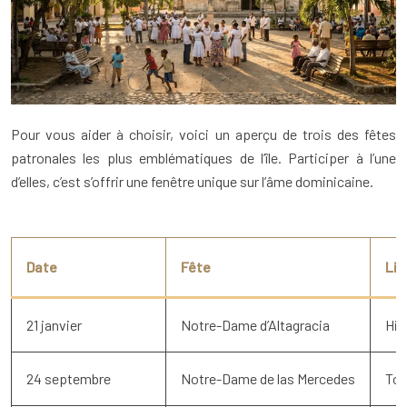
Pour vous aider à choisir, voici un aperçu de trois des fêtes
patronales les plus emblématiques de l’île. Participer à l’une
d’elles, c’est s’offrir une fenêtre unique sur l’âme dominicaine.
Date
Fête
Lie
21 janvier
Notre-Dame d’Altagracia
Hig
24 septembre
Notre-Dame de las Mercedes
Tou