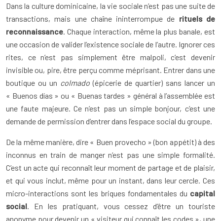
Dans la culture dominicaine, la vie sociale n’est pas une suite de
transactions, mais une chaîne ininterrompue de
rituels de
reconnaissance
. Chaque interaction, même la plus banale, est
une occasion de valider l’existence sociale de l’autre. Ignorer ces
rites, ce n’est pas simplement être malpoli, c’est devenir
invisible ou, pire, être perçu comme méprisant. Entrer dans une
boutique ou un
colmado
(épicerie de quartier) sans lancer un
« Buenos días » ou « Buenas tardes » général à l’assemblée est
une faute majeure. Ce n’est pas un simple bonjour, c’est une
demande de permission d’entrer dans l’espace social du groupe.
De la même manière, dire « Buen provecho » (bon appétit) à des
inconnus en train de manger n’est pas une simple formalité.
C’est un acte qui reconnaît leur moment de partage et de plaisir,
et qui vous inclut, même pour un instant, dans leur cercle. Ces
micro-interactions sont les briques fondamentales du
capital
social
. En les pratiquant, vous cessez d’être un touriste
anonyme pour devenir un « visiteur qui connaît les codes », une