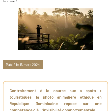
les stresser ?
Publié le 15 mars 2024
Contrairement à la course aux « spots »
touristiques, la photo animalière éthique en
République Dominicaine repose sur une
compétence clé : l’invisibilité comportementale.